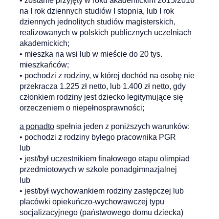
• zostanie przyjęty w roku akademickim 2015/2016
na I rok dziennych studiów I stopnia, lub I rok
dziennych jednolitych studiów magisterskich,
realizowanych w polskich publicznych uczelniach
akademickich;
• mieszka na wsi lub w mieście do 20 tys.
mieszkańców;
• pochodzi z rodziny, w której dochód na osobę nie
przekracza 1.225 zł netto, lub 1.400 zł netto, gdy
członkiem rodziny jest dziecko legitymujące się
orzeczeniem o niepełnosprawności;
a ponadto
spełnia jeden z poniższych warunków:
• pochodzi z rodziny byłego pracownika PGR
lub
• jest/był uczestnikiem finałowego etapu olimpiad
przedmiotowych w szkole ponadgimnazjalnej
lub
• jest/był wychowankiem rodziny zastępczej lub
placówki opiekuńczo-wychowawczej typu
socjalizacyjnego (państwowego domu dziecka)