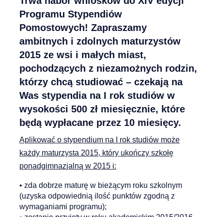
Trwa nabór wniosków do XIV edycji
Programu Stypendiów
Pomostowych!
Zapraszamy
ambitnych i zdolnych maturzystów
2015 ze wsi i małych miast,
pochodzących z niezamożnych rodzin,
którzy chcą studiować – czekają na
Was stypendia na I rok studiów w
wysokości 500 zł miesięcznie, które
będą wypłacane przez 10 miesięcy.
Aplikować o stypendium na I rok studiów może
każdy maturzysta 2015, który ukończy szkołę
ponadgimnazjalną w 2015 i:
• zda dobrze maturę w bieżącym roku szkolnym
(uzyska odpowiednią ilość punktów zgodną z
wymaganiami programu);