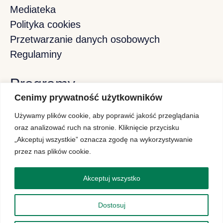
Mediateka
Polityka cookies
Przetwarzanie danych osobowych
Regulaminy
Programy
Cenimy prywatność użytkowników
Używamy plików cookie, aby poprawić jakość przeglądania
Program Stypendiów Pomostowych
oraz analizować ruch na stronie. Kliknięcie przycisku
„Akceptuj wszystkie” oznacza zgodę na wykorzystywanie
Program Projektor
przez nas plików cookie.
Polish-American Internship Initiative
Akceptuj wszystko
Konferencje
Dostosuj