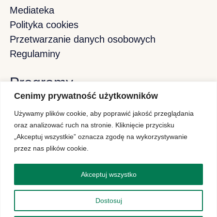
Mediateka
Polityka cookies
Przetwarzanie danych osobowych
Regulaminy
Programy
Cenimy prywatność użytkowników
Używamy plików cookie, aby poprawić jakość przeglądania
Program Stypendiów Pomostowych
oraz analizować ruch na stronie. Kliknięcie przycisku
„Akceptuj wszystkie” oznacza zgodę na wykorzystywanie
Program Projektor
przez nas plików cookie.
Polish-American Internship Initiative
Akceptuj wszystko
Konferencje
Dostosuj