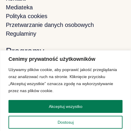
Mediateka
Polityka cookies
Przetwarzanie danych osobowych
Regulaminy
Programy
Cenimy prywatność użytkowników
Używamy plików cookie, aby poprawić jakość przeglądania
Program Stypendiów Pomostowych
oraz analizować ruch na stronie. Kliknięcie przycisku
„Akceptuj wszystkie” oznacza zgodę na wykorzystywanie
Program Projektor
przez nas plików cookie.
Polish-American Internship Initiative
Akceptuj wszystko
Konferencje
Dostosuj