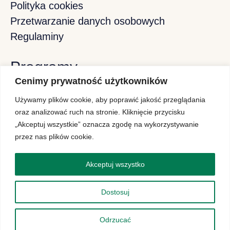
Polityka cookies
Przetwarzanie danych osobowych
Regulaminy
Programy
Cenimy prywatność użytkowników
Używamy plików cookie, aby poprawić jakość przeglądania
Program Stypendiów Pomostowych
oraz analizować ruch na stronie. Kliknięcie przycisku
„Akceptuj wszystkie” oznacza zgodę na wykorzystywanie
Program Projektor
przez nas plików cookie.
Polish-American Internship Initiative
Akceptuj wszystko
Konferencje
Dostosuj
Copyright © 2024 Fundacja FEP
Odrzucać
created by unitsoft