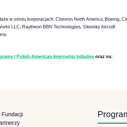
aże w ośmiu korporacjach: Chevron North America, Boeing, Cit
 Works LLC, Raytheon BBN Technologies, Sikorsky Aircraft
any.
gramy / Polish-American Internship Initiative
oraz na:
Progra
 Fundacji
artnerzy