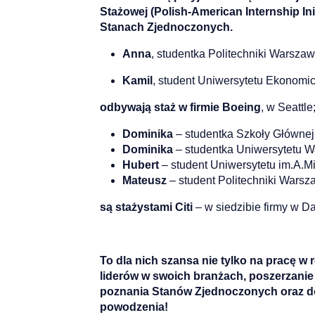
Stażowej (Polish-American Internship Ini
Stanach Zjednoczonych.
Anna
, studentka Politechniki Warszaw
Kamil
, student Uniwersytetu Ekonom
odbywają staż w firmie Boeing
, w Seattle
Dominika
– studentka Szkoły Główne
Dominika
– studentka Uniwersytetu W
Hubert
– student Uniwersytetu im.A.M
Mateusz
– student Politechniki Warsz
są stażystami Citi
– w siedzibie firmy w Dal
To dla nich szansa nie tylko na pracę 
liderów w swoich branżach, poszerzanie
poznania Stanów Zjednoczonych oraz doś
powodzenia!