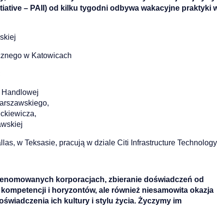
tiative – PAII) od kilku tygodni odbywa wakacyjne praktyki 
skiej
icznego w Katowicach
;
j Handlowej
arszawskiego,
ickiewicza,
awskiej
las, w Teksasie, pracują w dziale Citi Infrastructure Technology
w renomowanych korporacjach, zbieranie doświadczeń od
 kompetencji i horyzontów, ale również niesamowita okazja
wiadczenia ich kultury i stylu życia. Życzymy im